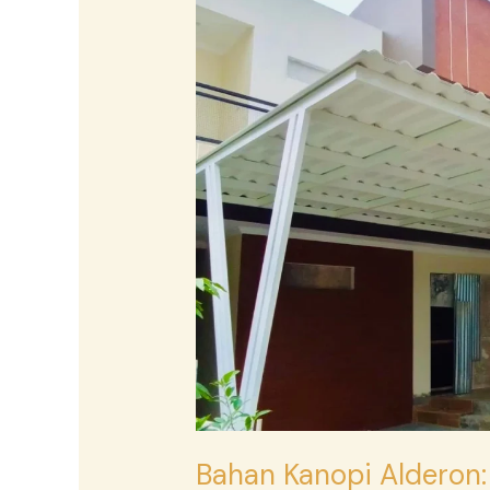
Kanopi
Alderon:
Solusi
Modern
untuk
Hunian
dan
Bangunan
Komersial
Bahan Kanopi Alderon: