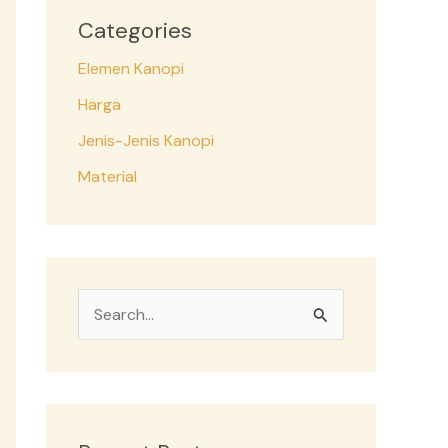
Categories
Elemen Kanopi
Harga
Jenis-Jenis Kanopi
Material
S
e
a
r
c