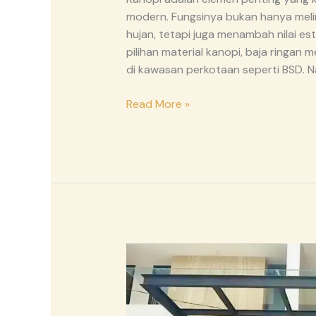
modern. Fungsinya bukan hanya meli
hujan, tetapi juga menambah nilai es
pilihan material kanopi, baja ringan 
di kawasan perkotaan seperti BSD. 
Read More »
Jenis-
jenis
Kanopi
yang