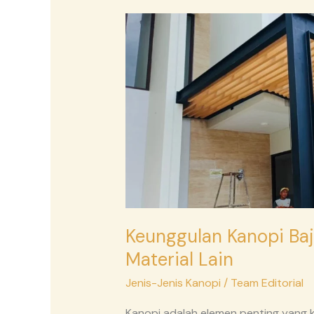
Keunggulan
Kanopi
Baja
Ringan
Dibandingkan
Material
Lain
Keunggulan Kanopi Ba
Material Lain
Jenis-Jenis Kanopi
/
Team Editorial
Kanopi adalah elemen penting yang k