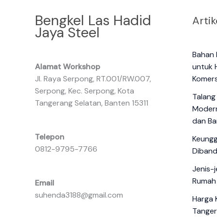
Bengkel Las Hadid
Artik
Jaya Steel
Bahan 
Alamat Workshop
untuk 
Jl. Raya Serpong, RT.001/RW.007,
Komers
Serpong, Kec. Serpong, Kota
Talang 
Tangerang Selatan, Banten 15311
Modern
dan B
Telepon
Keungg
0812-9795-7766
Diband
Jenis-
Rumah 
Email
suhenda3188@gmail.com
Harga 
Tanger