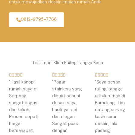
untuk mewujudkan desain impian rumah Anda.
0812-9795-7766
Testimoni Klien Railing Tangga Kaca
R
R
R















"Hasil kanopi
"Pagar
"Saya pesan
a
a
a
rumah saya di
stainless yang
railing tangga
t
t
t
Serpong
dibuat sesuai
untuk rumah di
e
e
e
sangat bagus
desain saya,
Pamulang. Tim
d
d
d
dan kokoh.
hasilnya rapi
datang survey,
5
5
5
Proses cepat,
dan elegan.
kasih saran
o
o
o
harga
Sangat puas
desain, lalu
u
u
u
bersahabat.
dengan
pasang
t
t
t