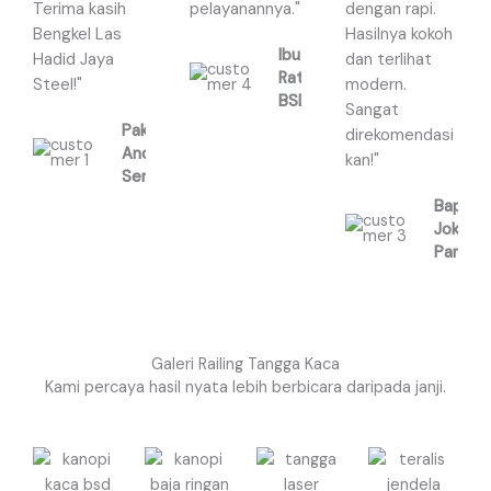
Terima kasih
pelayanannya."
dengan rapi.
o
o
o
Bengkel Las
Hasilnya kokoh
f
f
f
Ibu
Hadid Jaya
dan terlihat
5
5
5
Ratna,
Steel!"
modern.
BSD
Sangat
Pak
direkomendasi
Andi,
kan!"
Serpong
Bapak
Joko,
Pamula
Galeri Railing Tangga Kaca
Kami percaya hasil nyata lebih berbicara daripada janji.