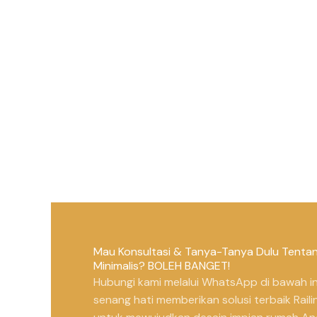
Mau Konsultasi & Tanya-Tanya Dulu Tentang
Minimalis? BOLEH BANGET!
Hubungi kami melalui WhatsApp di bawah in
senang hati memberikan solusi terbaik Raili