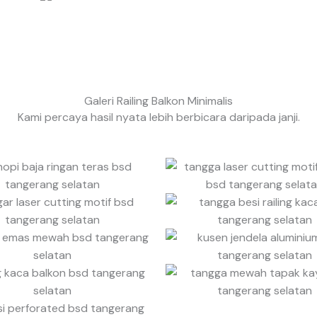
o
u
t
o
f
Galeri Railing Balkon Minimalis
5
Kami percaya hasil nyata lebih berbicara daripada janji.