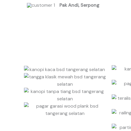
Pak Andi, Serpong
o
u
t
o
f
5