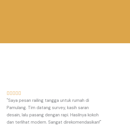
R





"Saya pesan railing tangga untuk rumah di
a
Pamulang. Tim datang survey, kasih saran
t
desain, lalu pasang dengan rapi. Hasilnya kokoh
e
dan terlihat modern. Sangat direkomendasikan!"
d
5