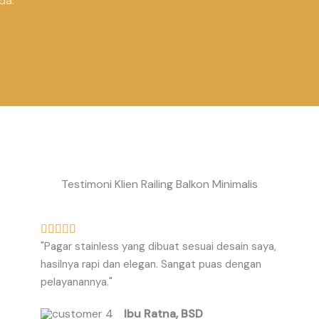
da.
Testimoni Klien Railing Balkon Minimalis
R





"Pagar stainless yang dibuat sesuai desain saya,
a
hasilnya rapi dan elegan. Sangat puas dengan
t
pelayanannya."
e
d
Ibu Ratna, BSD
5