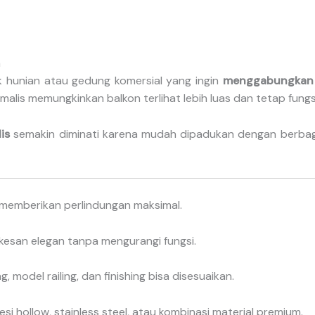
n
tuk hunian atau gedung komersial yang ingin
menggabungkan k
malis memungkinkan balkon terlihat lebih luas dan tetap fungs
is
semakin diminati karena mudah dipadukan dengan berbagai
t memberikan perlindungan maksimal.
esan elegan tanpa mengurangi fungsi.
g, model railing, dan finishing bisa disesuaikan.
i hollow, stainless steel, atau kombinasi material premium.