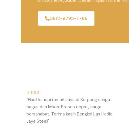
untuk mewujudkan desain impian rumah An
0812-9795-7766
R





"Hasil kanopi rumah saya di Serpong sangat
a
bagus dan kokoh. Proses cepat, harga
t
bersahabat. Terima kasih Bengkel Las Hadid
e
Jaya Steel!"
d
5