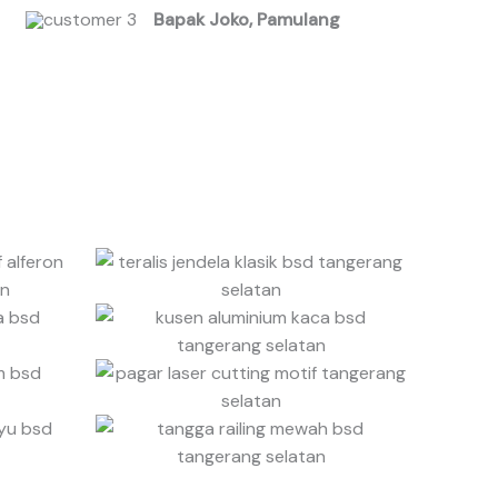
Bapak Joko, Pamulang
o
u
t
o
f
5