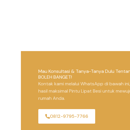
Mau Konsultasi & Tanya-Tanya Dulu Tentang
BOLEH BANGET!
Kontak kami melalui WhatsApp di bawah ini
hasil maksimal Pintu Lipat Besi untuk mewu
rumah Anda.
0812-9795-7766