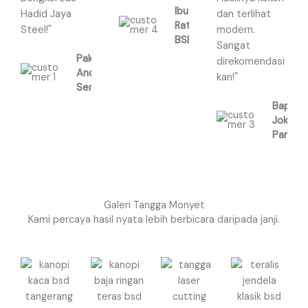
Ibu
Hadid Jaya
dan terlihat
5
5
5
Ratna,
Steel!"
modern.
BSD
Sangat
Pak
direkomendasi
Andi,
kan!"
Serpong
Bapak
Joko,
Pamula
Galeri Tangga Monyet
Kami percaya hasil nyata lebih berbicara daripada janji.