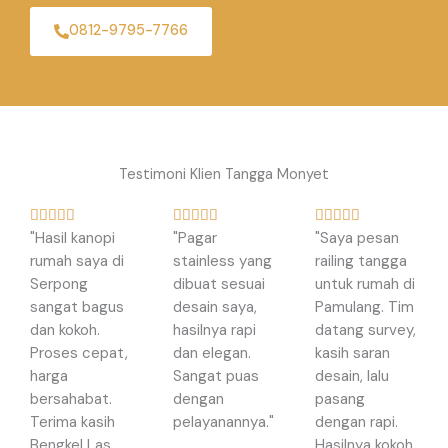
0812-9795-7766
Testimoni Klien Tangga Monyet
R
R
R















"Hasil kanopi
"Pagar
"Saya pesan
a
a
a
rumah saya di
stainless yang
railing tangga
t
t
t
Serpong
dibuat sesuai
untuk rumah di
e
e
e
sangat bagus
desain saya,
Pamulang. Tim
d
d
d
dan kokoh.
hasilnya rapi
datang survey,
5
5
5
Proses cepat,
dan elegan.
kasih saran
o
o
o
harga
Sangat puas
desain, lalu
u
u
u
bersahabat.
dengan
pasang
t
t
t
Terima kasih
pelayanannya."
dengan rapi.
o
o
o
Bengkel Las
Hasilnya kokoh
f
f
f