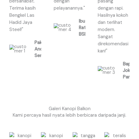
bersahabat.
dengan
pasang
t
t
t
Terima kasih
pelayanannya."
dengan rapi.
o
o
o
Bengkel Las
Hasilnya kokoh
f
f
f
Ibu
Hadid Jaya
dan terlihat
5
5
5
Ratna,
Steel!"
modern.
BSD
Sangat
Pak
direkomendasi
Andi,
kan!"
Serpong
Bapak
Joko,
Pamula
Galeri Kanopi Balkon
Kami percaya hasil nyata lebih berbicara daripada janji.