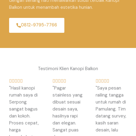
dengan senang hati menawarkan solusi terbaik Kanopi
Balkon untuk menambah estetika hunian.
0812-9795-7766
Testimoni Klien Kanopi Balkon
R
R
R















"Hasil kanopi
"Pagar
"Saya pesan
a
a
a
rumah saya di
stainless yang
railing tangga
t
t
t
Serpong
dibuat sesuai
untuk rumah di
e
e
e
sangat bagus
desain saya,
Pamulang. Tim
d
d
d
dan kokoh.
hasilnya rapi
datang survey,
5
5
5
Proses cepat,
dan elegan.
kasih saran
o
o
o
harga
Sangat puas
desain, lalu
u
u
u