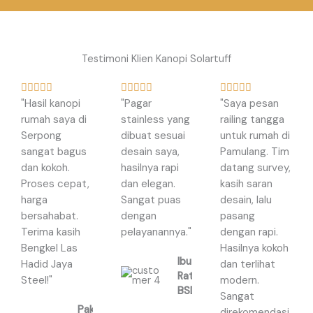
Testimoni Klien Kanopi Solartuff
R
R
R















"Hasil kanopi
"Pagar
"Saya pesan
a
a
a
rumah saya di
stainless yang
railing tangga
t
t
t
Serpong
dibuat sesuai
untuk rumah di
e
e
e
sangat bagus
desain saya,
Pamulang. Tim
d
d
d
dan kokoh.
hasilnya rapi
datang survey,
5
5
5
Proses cepat,
dan elegan.
kasih saran
o
o
o
harga
Sangat puas
desain, lalu
u
u
u
bersahabat.
dengan
pasang
t
t
t
Terima kasih
pelayanannya."
dengan rapi.
o
o
o
Bengkel Las
Hasilnya kokoh
f
f
f
Ibu
Hadid Jaya
dan terlihat
5
5
5
Ratna,
Steel!"
modern.
BSD
Sangat
Pak
direkomendasi