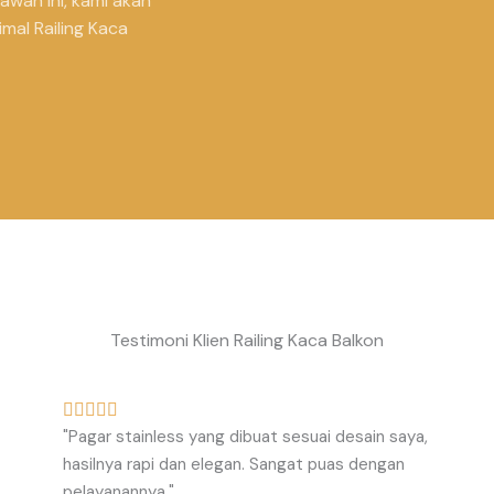
awah ini, kami akan
mal Railing Kaca
Testimoni Klien Railing Kaca Balkon
R





"Pagar stainless yang dibuat sesuai desain saya,
a
hasilnya rapi dan elegan. Sangat puas dengan
t
pelayanannya."
e