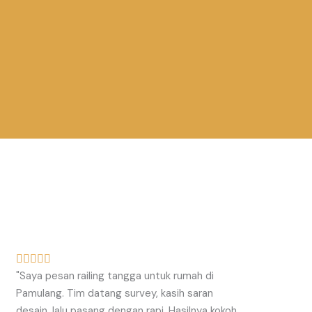
R





"Saya pesan railing tangga untuk rumah di
a
Pamulang. Tim datang survey, kasih saran
t
desain, lalu pasang dengan rapi. Hasilnya kokoh
e