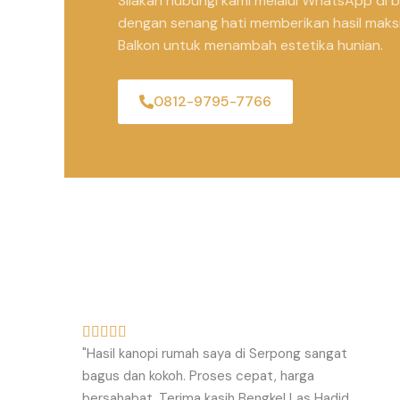
Silakan hubungi kami melalui WhatsApp di b
dengan senang hati memberikan hasil maksi
Balkon untuk menambah estetika hunian.
0812-9795-7766
R





"Hasil kanopi rumah saya di Serpong sangat
a
bagus dan kokoh. Proses cepat, harga
t
bersahabat. Terima kasih Bengkel Las Hadid
e