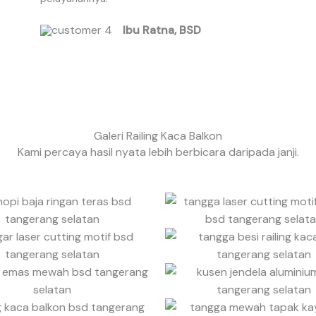
d
Ibu Ratna, BSD
5
o
u
t
o
f
Galeri Railing Kaca Balkon
5
Kami percaya hasil nyata lebih berbicara daripada janji.