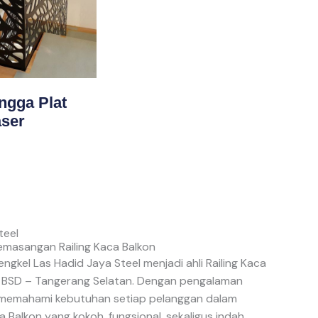
angga Plat
aser
teel
emasangan Railing Kaca Balkon
engkel Las Hadid Jaya Steel menjadi ahli Railing Kaca
 BSD – Tangerang Selatan. Dengan pengalaman
mi memahami kebutuhan setiap pelanggan dalam
 Balkon yang kokoh, fungsional, sekaligus indah