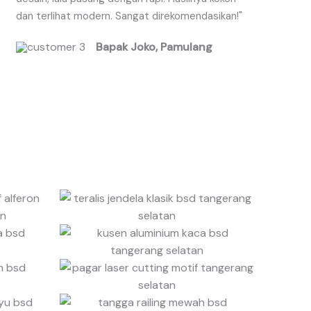
dan terlihat modern. Sangat direkomendasikan!"
d
5
Bapak Joko, Pamulang
o
u
t
o
f
5