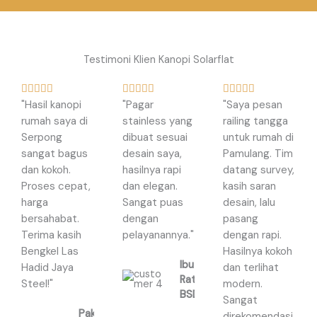
Testimoni Klien Kanopi Solarflat
R
R
R















"Hasil kanopi
"Pagar
"Saya pesan
a
a
a
rumah saya di
stainless yang
railing tangga
t
t
t
Serpong
dibuat sesuai
untuk rumah di
e
e
e
sangat bagus
desain saya,
Pamulang. Tim
d
d
d
dan kokoh.
hasilnya rapi
datang survey,
5
5
5
Proses cepat,
dan elegan.
kasih saran
o
o
o
harga
Sangat puas
desain, lalu
u
u
u
bersahabat.
dengan
pasang
t
t
t
Terima kasih
pelayanannya."
dengan rapi.
o
o
o
Bengkel Las
Hasilnya kokoh
f
f
f
Ibu
Hadid Jaya
dan terlihat
5
5
5
Ratna,
Steel!"
modern.
BSD
Sangat
Pak
direkomendasi