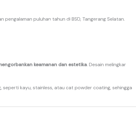
dengan pengalaman puluhan tahun di BSD, Tangerang Selatan.
Lainnya
Tentang Kami
Kontak
engorbankan keamanan dan estetika
. Desain melingkar
seperti kayu, stainless, atau cat powder coating, sehingga