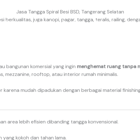
Jasa Tangga Spiral Besi BSD, Tangerang Selatan
si berkualitas, juga kanopi, pagar, tangga, teralis, railing, 
Pagar
Pintu
Tangga
Teralis
Railing
tau bangunan komersial yang ingin
menghemat ruang tanpa m
mezzanine, rooftop, atau interior rumah minimalis.
 karena mudah dipadukan dengan berbagai material finishing, 
 area lebih efisien dibanding tangga konvensional.
han yang kokoh dan tahan lama.