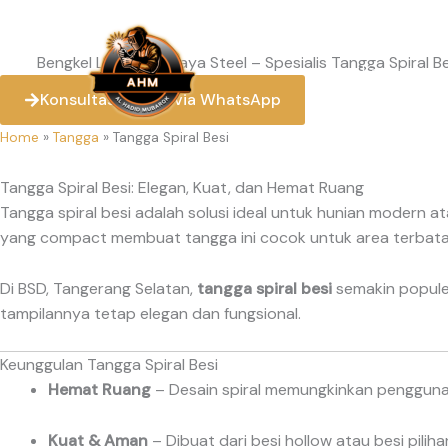
Skip
to
content
Bengkel Las Hadid Jaya Steel – Spesialis Tangga Spiral Be
Kanopi
Konsultasi Gratis via WhatsApp
Home
»
Tangga
»
Tangga Spiral Besi
Tangga Spiral Besi: Elegan, Kuat, dan Hemat Ruang
Tangga spiral besi adalah solusi ideal untuk hunian modern a
yang compact membuat tangga ini cocok untuk area terbatas, 
Di BSD, Tangerang Selatan,
tangga spiral besi
semakin populer
tampilannya tetap elegan dan fungsional.
Keunggulan Tangga Spiral Besi
Hemat Ruang
– Desain spiral memungkinkan penggunaan
Kuat & Aman
– Dibuat dari besi hollow atau besi pili