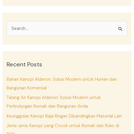
S
e
a
r
Recent Posts
c
h
Bahan Kanopi Alderon: Solusi Modern untuk Hunian dan
f
Bangunan Komersial
o
Talang Air Kanopi Alderon: Solusi Modern untuk
r
Perlindungan Rumah dan Bangunan Anda
:
Keunggulan Kanopi Baja Ringan Dibandingkan Material Lain
Jenis-jenis Kanopi yang Cocok untuk Rumah dan Ruko di