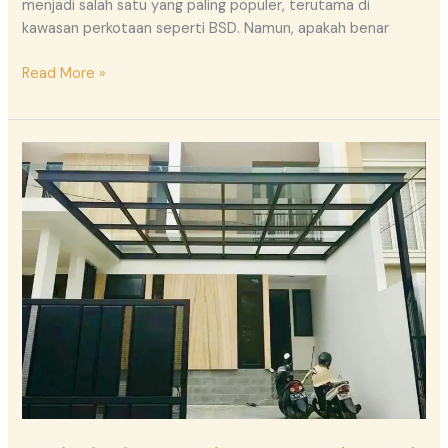
menjadi salah satu yang paling populer, terutama di
kawasan perkotaan seperti BSD. Namun, apakah benar
Read More »
Jenis-
jenis
Kanopi
yang
Cocok
untuk
Rumah
dan
Ruko
di
BSD