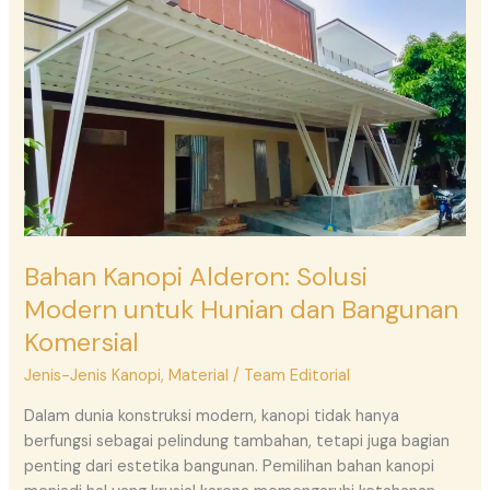
Solusi
Modern
untuk
Hunian
dan
Bangunan
Komersial
Bahan Kanopi Alderon: Solusi
Modern untuk Hunian dan Bangunan
Komersial
Jenis-Jenis Kanopi
,
Material
/
Team Editorial
Dalam dunia konstruksi modern, kanopi tidak hanya
berfungsi sebagai pelindung tambahan, tetapi juga bagian
penting dari estetika bangunan. Pemilihan bahan kanopi