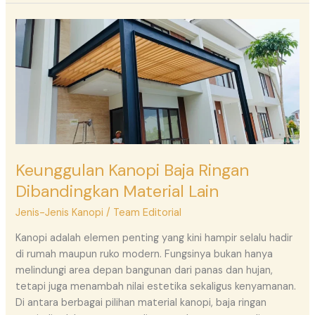
Keunggulan
Kanopi
Baja
Ringan
Dibandingkan
Material
Lain
Keunggulan Kanopi Baja Ringan
Dibandingkan Material Lain
Jenis-Jenis Kanopi
/
Team Editorial
Kanopi adalah elemen penting yang kini hampir selalu hadir
di rumah maupun ruko modern. Fungsinya bukan hanya
melindungi area depan bangunan dari panas dan hujan,
tetapi juga menambah nilai estetika sekaligus kenyamanan.
Di antara berbagai pilihan material kanopi, baja ringan