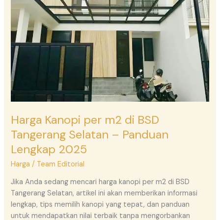
m2
di
BSD
Tangerang
Selatan
–
Panduan
Lengkap
2025
Harga Kanopi per m2 di BSD
Tangerang Selatan – Panduan
Lengkap 2025
Harga
/
Team Editorial
Jika Anda sedang mencari harga kanopi per m2 di BSD
Tangerang Selatan, artikel ini akan memberikan informasi
lengkap, tips memilih kanopi yang tepat, dan panduan
untuk mendapatkan nilai terbaik tanpa mengorbankan