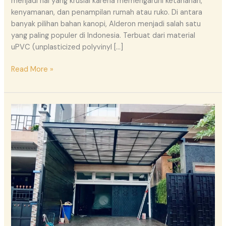
menjadi hal yang krusial karena memengaruhi ketahanan,
kenyamanan, dan penampilan rumah atau ruko. Di antara
banyak pilihan bahan kanopi, Alderon menjadi salah satu
yang paling populer di Indonesia. Terbuat dari material
uPVC (unplasticized polyvinyl […]
Read More »
Talang
Air
Kanopi
Alderon:
Solusi
Modern
untuk
Perlindungan
Rumah
dan
Bangunan