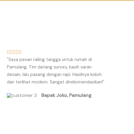
R





"Saya pesan railing tangga untuk rumah di
a
Pamulang. Tim datang survey, kasih saran
t
desain, lalu pasang dengan rapi. Hasilnya kokoh
e
dan terlihat modern. Sangat direkomendasikan!"
d
5
Bapak Joko, Pamulang
o
u
t
o
f