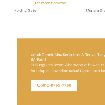
Folding Gate
Menara Sta
Untuk Depok, Mau Konsultasi & Tanya-Tan
BANGET!
Hubungi kami lewat WhatsApp di bawah ini
hati siap menawarkan solusi tepat untuk k
0812-9795-7766