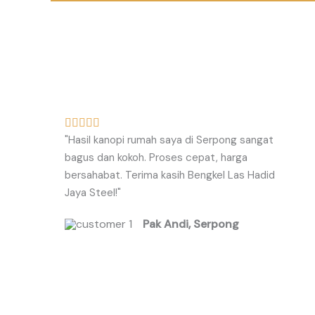
R





"Hasil kanopi rumah saya di Serpong sangat
a
bagus dan kokoh. Proses cepat, harga
t
bersahabat. Terima kasih Bengkel Las Hadid
e
Jaya Steel!"
d
5
Pak Andi, Serpong
o
u
t
o
f