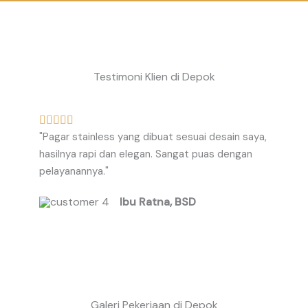
Testimoni Klien di Depok
R





"Pagar stainless yang dibuat sesuai desain saya,
a
hasilnya rapi dan elegan. Sangat puas dengan
t
pelayanannya."
e
d
Ibu Ratna, BSD
5
o
u
t
o
f
Galeri Pekerjaan di Depok