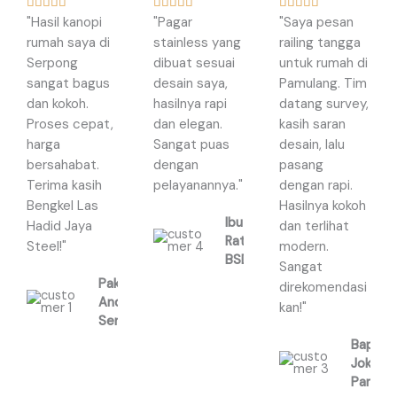
R
R
R















"Hasil kanopi
"Pagar
"Saya pesan
a
a
a
rumah saya di
stainless yang
railing tangga
t
t
t
Serpong
dibuat sesuai
untuk rumah di
e
e
e
sangat bagus
desain saya,
Pamulang. Tim
d
d
d
dan kokoh.
hasilnya rapi
datang survey,
5
5
5
Proses cepat,
dan elegan.
kasih saran
o
o
o
harga
Sangat puas
desain, lalu
u
u
u
bersahabat.
dengan
pasang
t
t
t
Terima kasih
pelayanannya."
dengan rapi.
o
o
o
Bengkel Las
Hasilnya kokoh
f
f
f
Ibu
Hadid Jaya
dan terlihat
5
5
5
Ratna,
Steel!"
modern.
BSD
Sangat
Pak
direkomendasi
Andi,
kan!"
Serpong
Bapak
Joko,
Pamula